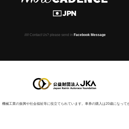
///// Contact Us? please send in
Facebook Message
、
機械⼯業の振興や社会福祉等に役⽴てられています。
車券の購入は20歳になって