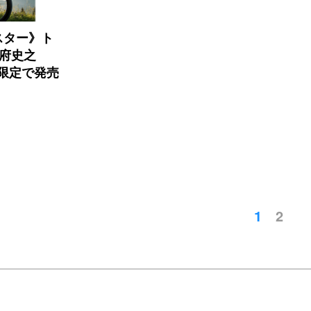
スター》ト
別府史之
00台限定で発売
1
2