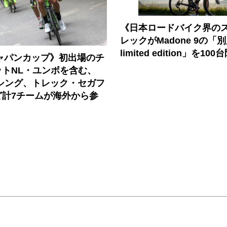
《日本ロードバイク界の
レックがMadone 9の「
limited edition」を1
ジャパンカップ》初出場のチ
ットNL・ユンボを含む、
ーシング、トレック・セガフ
ど計7チームが海外から参