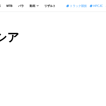
X
MTB
パラ
動画
リザルト
トラック競技
HPCJC
シア