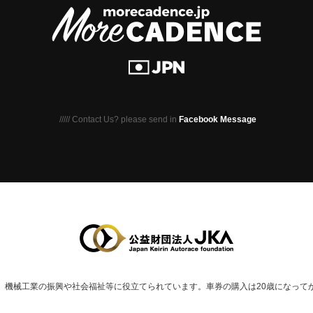
///// Contact Us? please send in
Facebook Message
、
機械⼯業の振興や社会福祉等に役⽴てられています。
車券の購入は20歳になって