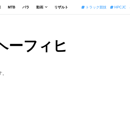
X
MTB
パラ
動画
リザルト
トラック競技
HPCJC
・ヘーフィヒ
す。