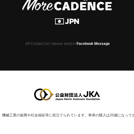
///// Contact Us? please send in
Facebook Message
、
機械⼯業の振興や社会福祉等に役⽴てられています。
車券の購入は20歳になって