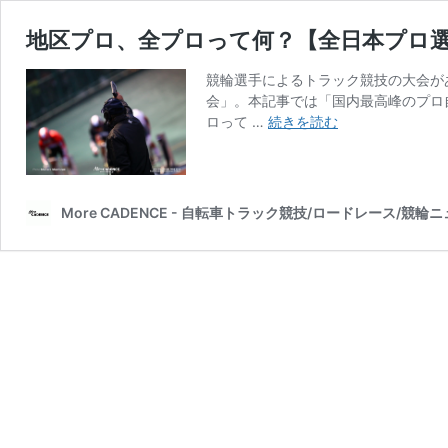
地区プロ、全プロって何？【全日本プロ
競輪選手によるトラック競技の大会が
会」。本記事では「国内最高峰のプロ
地
ロって …
続きを読む
区
プ
ロ、
全
More CADENCE - 自転車トラック競技/ロードレース/競輪
プ
ロ
っ
て
何？
【全
日
本
プ
ロ
選