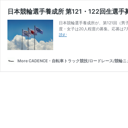
日本競輪選手養成所 第121・122回生選手
日本競輪選手養成所が、第121回（男
度・女子は20人程度の募集。応募は7月
日
読む
本
競
輪
選
More CADENCE - 自転車トラック競技/ロードレース/競輪
手
養
成
所
第
121・
122
回
生
選
手