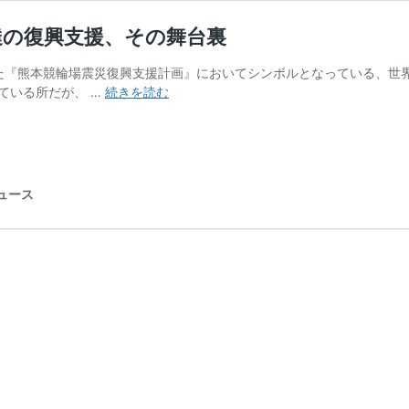
ン達の復興支援、その舞台裏
の立ち上げた『熊本競輪場震災復興支援計画』においてシンボルとなっている
LOOK
ている所だが、 …
続きを読む
R96
へ
集
ま
っ
ニュース
た
世
界
チ
ャ
ン
ピ
オ
ン
達
の