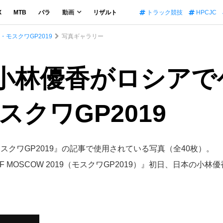
X
MTB
パラ
動画
リザルト
トラック競技
HPCJC
モスクワGP2019
写真ギャラリー
]小林優香がロシアで
クワGP2019
クワGP2019』の記事で使用されている写真（全40枚）。
 OF MOSCOW 2019（モスクワGP2019）』初日、日本