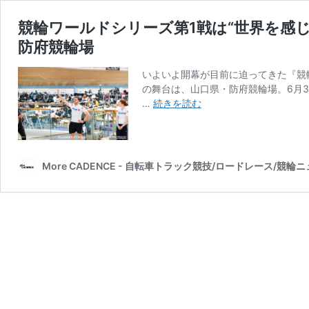
競輪ワールドシリーズ第1戦は“世界を感じ
防府競輪場
いよいよ開幕が目前に迫ってきた『競
の舞台は、山口県・防府競輪場。6月
競
…
続きを読む
輪
ワ
ー
ル
More CADENCE - 自転車トラック競技/ロードレース/競輪
ド
シ
リ
ー
ズ
第
1
戦
は“世
界