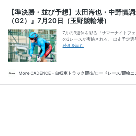
【準決勝・並び予想】太田海也・中野慎詞
（G2）』7月20日（玉野競輪場）
7月の3連休を彩る『サマーナイトフェ
の3レースが実施される。 出走予定選
【準
続きを読む
決
勝・
並
び
More CADENCE - 自転車トラック競技/ロードレース/競輪
予
想】
太
田
海
也・
中
野
慎
詞