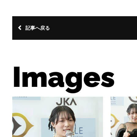
記事へ戻る
Images