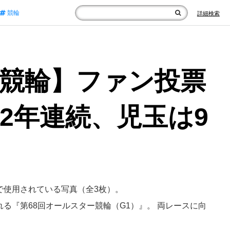
競輪
詳細検索
ー競輪】ファン投票
2年連続、児玉は9
で使用されている写真（全3枚）。
れる『第68回オールスター競輪（G1）』。 両レースに向