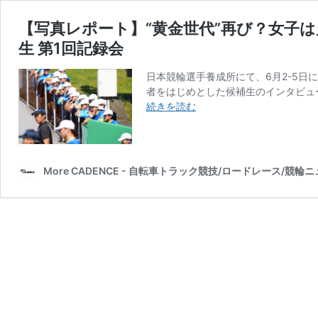
【写真レポート】“黄金世代”再び？女子は史
生 第1回記録会
日本競輪選手養成所にて、6月2-5日に
者をはじめとした候補生のインタビュ
【写
続きを読む
真
レ
ポ
ー
More CADENCE - 自転車トラック競技/ロードレース/競輪
ト】“黄
金
世
代”再
び？
女
子
は
史
上