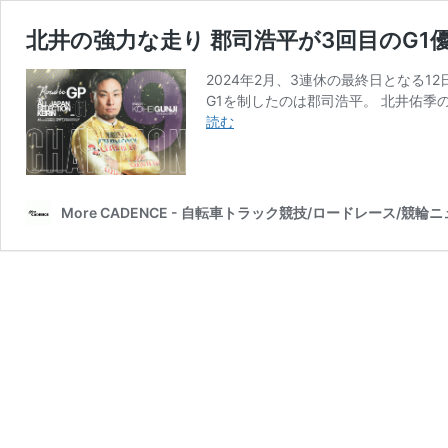
北井の強力な走り 郡司浩平が3回目のG1
2024年2月、3連休の最終日となる1
G1を制したのは郡司浩平。 北井佑季
北
読む
井
の
強
力
More CADENCE - 自転車トラック競技/ロードレース/競輪
な
走
り
郡
司
浩
平
が
3
回
目