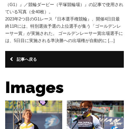
（G1）』／競輪ダービー（平塚競輪場）』の記事で使用され
ている写真（全40枚）。
2023年2つ目のG1レース『日本選手権競輪』、開催4日目最
終11Rには、特別選抜予選の上位選手が集う「ゴールデンレ
ーサー賞」が実施された。 ゴールデンレーサー賞出場選手に
は、5日目に実施される準決勝への出場権が自動的に […]
記事へ戻る
Images