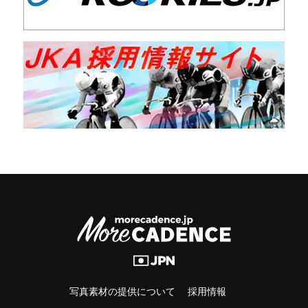
写真素材の提供について
採用情報