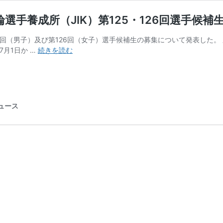
手養成所（JIK）第125・126回選手候補
5回（男子）及び第126回（女子）選手候補生の募集について発表した。 
競
月1日か …
続きを読む
輪
選
手
へ
の
ニュース
道
は
こ
こ
か
ら
始
ま
る
日
本