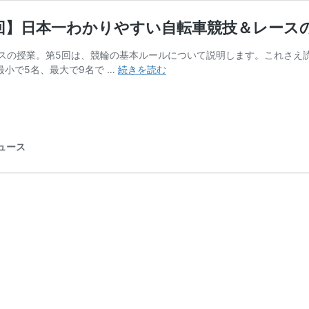
5回】日本一わかりやすい自転車競技＆レース
スの授業。第5回は、競輪の基本ルールについて説明します。これさえ読
3
最小で5名、最大で9名で …
続きを読む
分
で
わ
か
る！
ニュース
競
輪
の
基
本
ル
ー
ル
–
【第
5