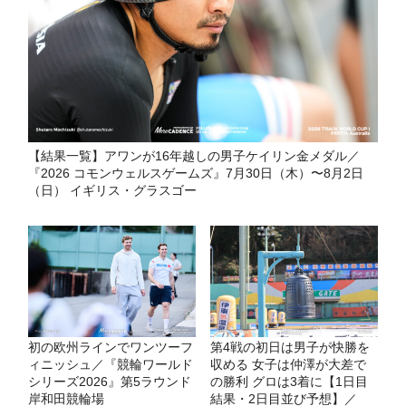
【結果一覧】アワンが16年越しの男子ケイリン金メダル／
『2026 コモンウェルスゲームズ』7月30日（木）〜8月2日
（日） イギリス・グラスゴー
初の欧州ラインでワンツーフ
第4戦の初日は男子が快勝を
ィニッシュ／『競輪ワールド
収める 女子は仲澤が大差で
シリーズ2026』第5ラウンド
の勝利 グロは3着に【1日目
岸和田競輪場
結果・2日目並び予想】／