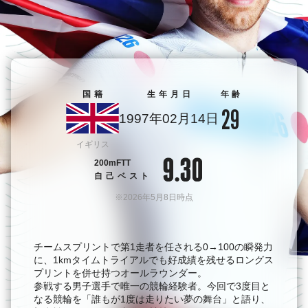
国籍
生年月日
年齢
29
1997年02月14日
イギリス
200mFTT
自己ベスト
※2026年5月8日時点
チームスプリントで第1走者を任される0→100の瞬発力
に、1kmタイムトライアルでも好成績を残せるロングス
プリントを併せ持つオールラウンダー。
参戦する男子選手で唯一の競輪経験者。今回で3度目と
なる競輪を「誰もが1度は走りたい夢の舞台」と語り、