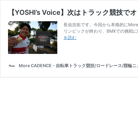
【YOSHI’s Voice】次はトラック競技
長迫吉拓です。今回から本格的にMore
リンピックが終わり、BMXでの挑戦に
【YOSHI’s
を読む
Voice】
次
は
ト
More CADENCE - 自転車トラック競技/ロードレース/競輪
ラ
ッ
ク
競
技
で
オ
リ
ン
ピ
ッ