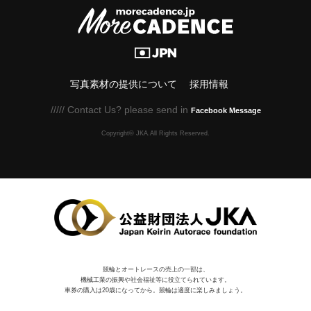
写真素材の提供について
採用情報
///// Contact Us? please send in
Facebook Message
Copyright© JKA.All Rights Reserved.
競輪とオートレースの売上の一部は、
機械⼯業の振興や社会福祉等に役⽴てられています。
車券の購入は20歳になってから。競輪は適度に楽しみましょう。